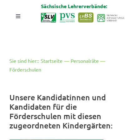
Zum
Sächsische Lehrerverbände:
Inhalt
Toggle
springen
Navigation
Startseite 2026
Personalräte
Sie sind hier:
:
Startseite
—
Personalräte
—
Förderschulen
Schulungen
Leitfaden zur Wahl
Unsere Kandidatinnen und
Kandidaten für die
Förderschulen mit diesen
zugeordneten Kindergärten: